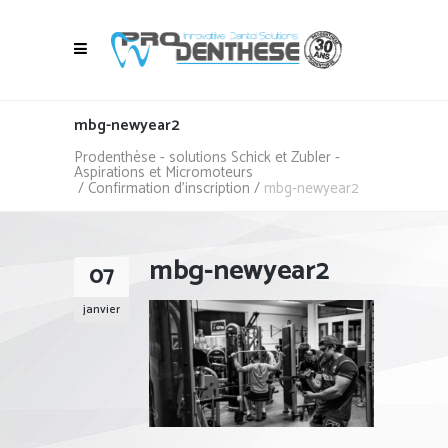
mbg-newyear2
Prodenthèse - solutions Schick et Zubler -
Aspirations et Micromoteurs
/
Confirmation d’inscription
/
mbg-newyear2
mbg-newyear2
07
janvier