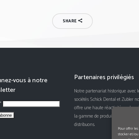
SHARE
Partenaires privilégiés
nez-vous à notre
letter
Notre partenariat historique avec l
sociétés Schick Dental et Zubler n
 *
offre une haute réactivité sur le su
la gamme de produits que nous
distribuons.
Pour offrir le
stocker et/ou