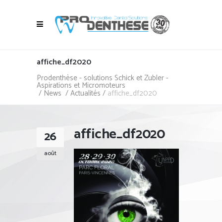
affiche_df2020
Prodenthèse - solutions Schick et Zubler -
Aspirations et Micromoteurs
/
News
/
Actualités
/
affiche_df2020
affiche_df2020
26
août