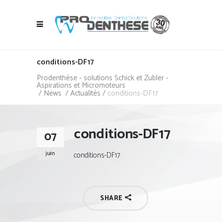
conditions-DF17
Prodenthèse - solutions Schick et Zubler -
Aspirations et Micromoteurs
/
News
/
Actualités
/
conditions-DF17
conditions-DF17
07
juin
conditions-DF17
SHARE