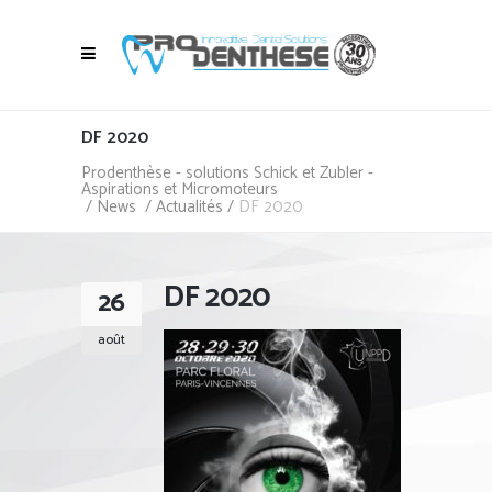
DF 2020
Prodenthèse - solutions Schick et Zubler -
Aspirations et Micromoteurs
/
News
/
Actualités
/
DF 2020
DF 2020
26
août