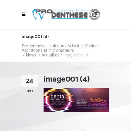
image001 (4)
Prodenthèse - solutions Schick et Zubler -
Aspirations et Micromoteurs
/
News
/
Actualités
/
image001 (4)
image001 (4)
24
mars