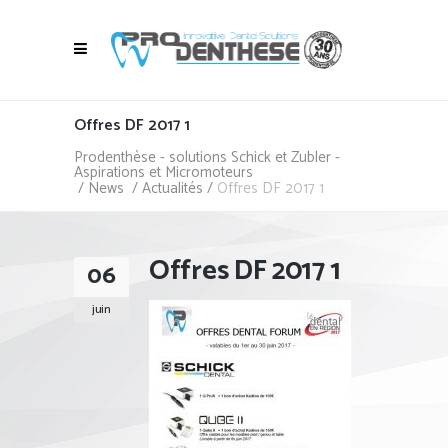
Offres DF 2017 1
Prodenthèse - solutions Schick et Zubler -
Aspirations et Micromoteurs
/
News
/
Actualités
/
Offres DF 2017 1
Offres DF 2017 1
06
juin