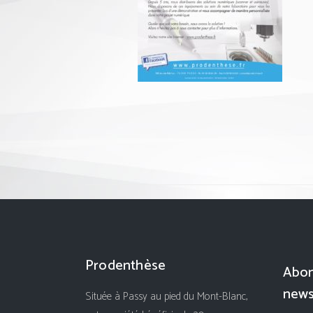
Prodenthèse
Abon
news
Située à Passy au pied du Mont-Blanc,