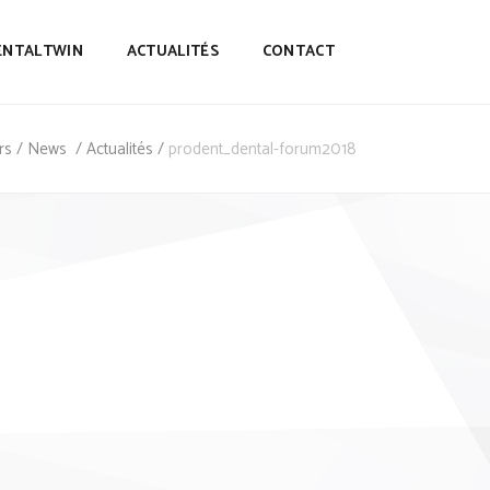
ENTALTWIN
ACTUALITÉS
CONTACT
rs
/
News
/
Actualités
/
prodent_dental-forum2018