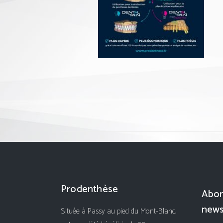
Prodenthèse
Abon
news
Située à Passy au pied du Mont-Blanc,