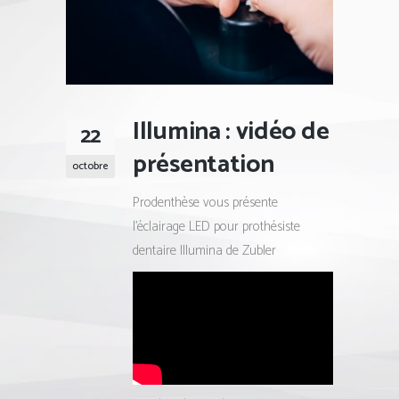
Illumina : vidéo de
22
présentation
octobre
Prodenthèse vous présente
l’éclairage LED pour prothésiste
dentaire Illumina de Zubler