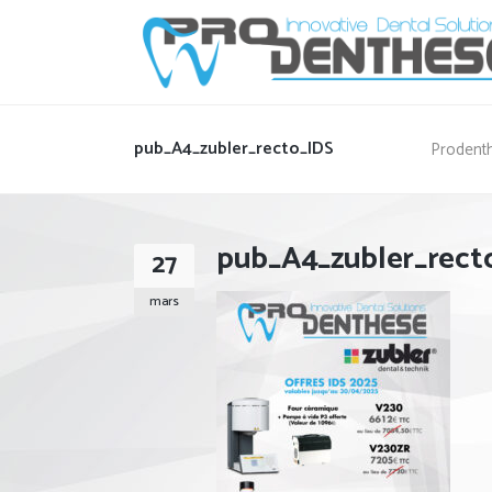
pub_A4_zubler_recto_IDS
Prodenth
pub_A4_zubler_rect
27
mars