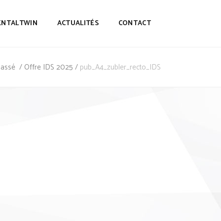
ENTALTWIN
ACTUALITÉS
CONTACT
lassé
/
Offre IDS 2025
/
pub_A4_zubler_recto_IDS