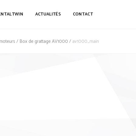
ENTALTWIN
ACTUALITÉS
CONTACT
omoteurs
/
Box de grattage AV1000
/
av1000_main