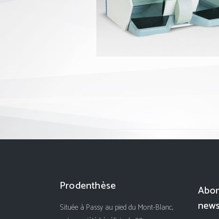
Prodenthèse
Abon
news
Située à Passy au pied du Mont-Blanc,