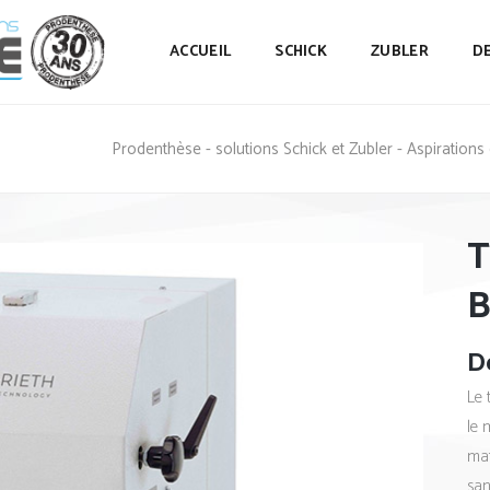
ACCUEIL
SCHICK
ZUBLER
D
Prodenthèse - solutions Schick et Zubler - Aspiration
T
B
De
Le 
le 
mat
san