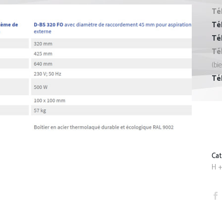
Té
Té
Tél
Té
(bi
Té
Ca
H +