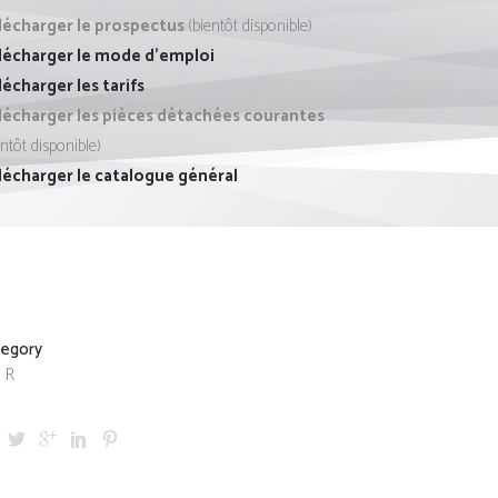
lécharger le prospectus
(bientôt disponible)
lécharger le mode d’emploi
écharger les tarifs
lécharger les pièces détachées courantes
entôt disponible)
lécharger le catalogue général
tegory
 R