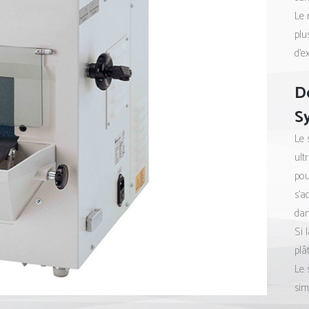
Le 
plu
d’e
Dé
S
Le 
ult
pou
s’a
dan
Si 
plâ
Le 
sim