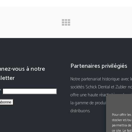
Partenaires privilégiés
nez-vous à notre
letter
Notre partenariat historique avec l
sociétés Schick Dental et Zubler n
 *
offre une haute réactivité sur le su
la gamme de produits que nous
distribuons.
Pour offrir le
stocker et/ou
permettra de 
ce site. Le fa