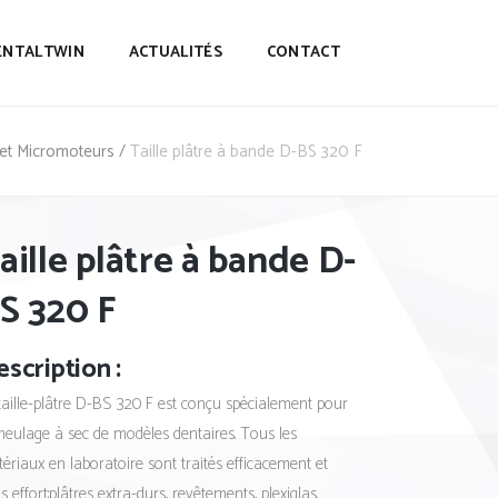
ENTALTWIN
ACTUALITÉS
CONTACT
s et Micromoteurs
/
Taille plâtre à bande D-BS 320 F
aille plâtre à bande D-
S 320 F
scription :
taille-plâtre D-BS 320 F est conçu spécialement pour
meulage à sec de modèles dentaires. Tous les
ériaux en laboratoire sont traités efficacement et
s effort:plâtres extra-durs, revêtements, plexiglas.