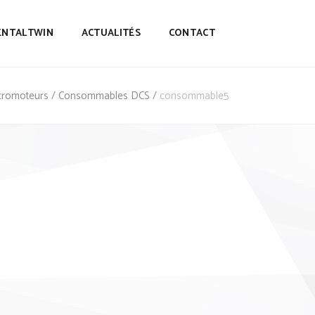
ENTALTWIN
ACTUALITÉS
CONTACT
icromoteurs
/
Consommables DCS
/
consommable5