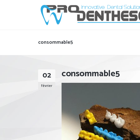
consommable5
consommable5
02
février