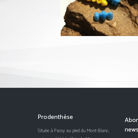
Prodenthèse
Abon
news
Située à Passy au pied du Mont-Blanc,