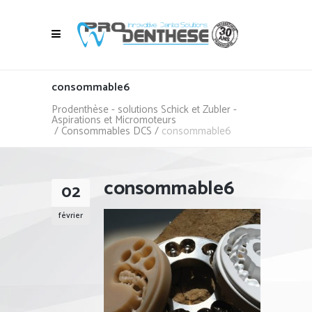
consommable6
Prodenthèse - solutions Schick et Zubler -
Aspirations et Micromoteurs
/
Consommables DCS
/
consommable6
consommable6
02
février