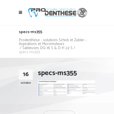
specs-ms355
Prodenthèse - solutions Schick et Zubler -
Aspirations et Micromoteurs
/
Sableuses DG-16 S & D-H 22 S
/
specs-ms355
specs-ms355
16
octobre