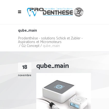
qube_main
Prodenthèse - solutions Schick et Zubler -
Aspirations et Micromoteurs
/
G2 Concept
/
qube_main
qube_main
18
novembre