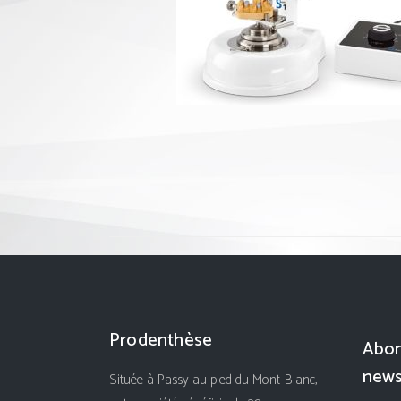
Prodenthèse
Abon
news
Située à Passy au pied du Mont-Blanc,