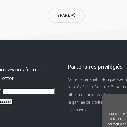
SHARE
Partenaires privilégiés
nez-vous à notre
letter
Notre partenariat historique avec l
sociétés Schick Dental et Zubler n
 *
offre une haute réactivité sur le su
la gamme de produits que nous
distribuons.
Pour offrir le
stocker et/ou
permettra de 