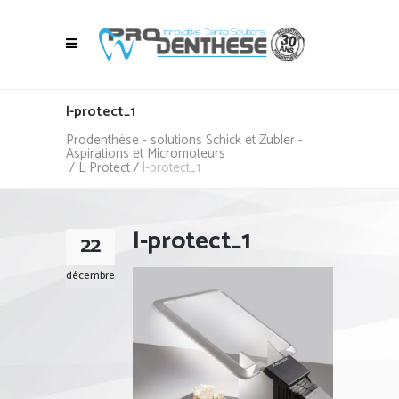
l-protect_1
Prodenthèse - solutions Schick et Zubler -
Aspirations et Micromoteurs
/
L Protect
/
l-protect_1
l-protect_1
22
décembre