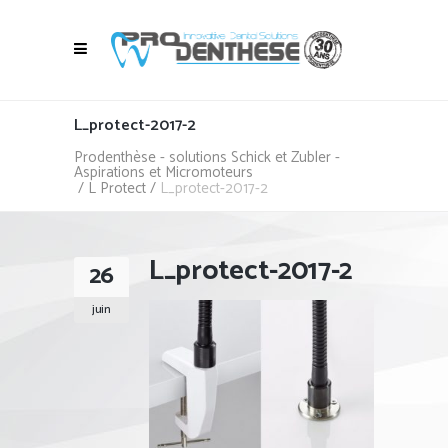
L_protect-2017-2
Prodenthèse - solutions Schick et Zubler -
Aspirations et Micromoteurs
/
L Protect
/
L_protect-2017-2
L_protect-2017-2
26
juin