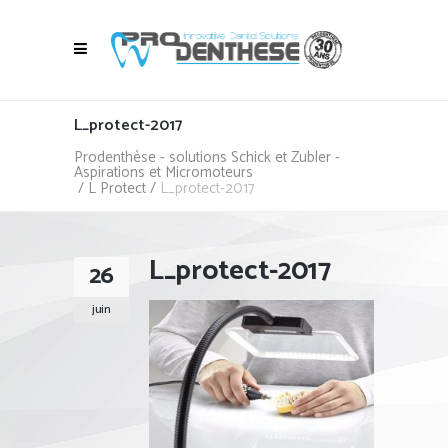
L_protect-2017
Prodenthèse - solutions Schick et Zubler -
Aspirations et Micromoteurs
/
L Protect
/
L_protect-2017
L_protect-2017
26
juin