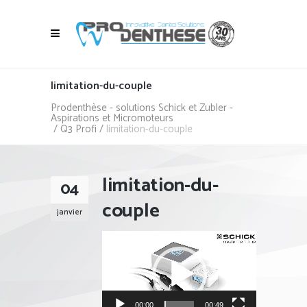
limitation-du-couple
Prodenthèse - solutions Schick et Zubler -
Aspirations et Micromoteurs
/
Q3 Profi
/
limitation-du-couple
limitation-du-
04
couple
janvier
Lecteur
vidéo
00:00
00:49