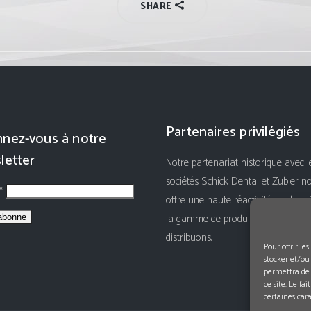
SHARE
Partenaires privilégiés
nez-vous à notre
letter
Notre partenariat historique avec l
sociétés Schick Dental et Zubler n
 *
offre une haute réactivité sur le su
la gamme de produits que nous
distribuons.
Pour offrir le
stocker et/ou
permettra de 
ce site. Le fa
certaines cara