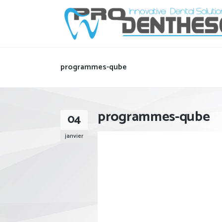
programmes-qube
programmes-qube
04
janvier
Lecteur
vidéo