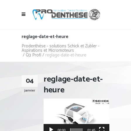
reglage-date-et-heure
Prodenthèse - solutions Schick et Zubler -
Aspirations et Micromoteurs
/
Q3 Profi
/
reglage-date-et-heure
reglage-date-et-
04
heure
janvier
Lecteur
vidéo
00:00
01:45