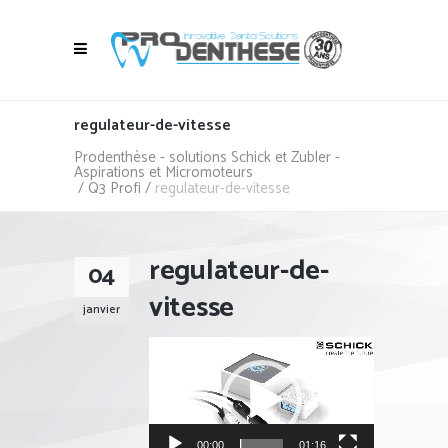
regulateur-de-vitesse
Prodenthèse - solutions Schick et Zubler -
Aspirations et Micromoteurs
/
Q3 Profi
/
regulateur-de-vitesse
regulateur-de-
04
vitesse
janvier
Lecteur
vidéo
00:00
01:16