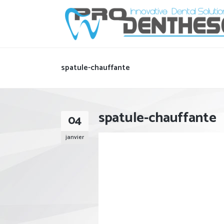
spatule-chauffante
spatule-chauffante
04
janvier
Lecteur
vidéo