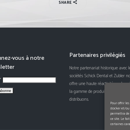
SHARE
Partenaires privilégiés
nez-vous à notre
letter
Notre partenariat historique avec l
sociétés Schick Dental et Zubler n
 *
offre une haute réactivité sur le su
la gamme de produits que nous
distribuons.
Pour offrir le
stocker et/ou
permettra de 
ce site. Le fa
certaines cara