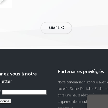
SHARE
Partenaires privilégiés
nez-vous à notre
letter
Notre partenariat historique avec l
sociétés Schick Dental et Zubler n
 *
offre une haute réactivité sur le su
la gamme de produits que nous