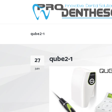
qube2-1
qube2-1
27
juin