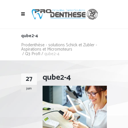
qube2-4
Prodenthèse - solutions Schick et Zubler -
Aspirations et Micromoteurs
/
Q3 Profi
/
qube2-4
qube2-4
27
juin