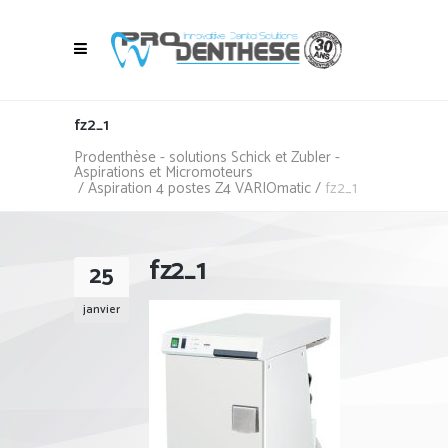
fz2_1
Prodenthèse - solutions Schick et Zubler -
Aspirations et Micromoteurs
/
Aspiration 4 postes Z4 VARIOmatic
/
fz2_1
fz2_1
25
janvier