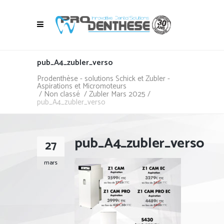
pub_A4_zubler_verso
Prodenthèse - solutions Schick et Zubler -
Aspirations et Micromoteurs
/
Non classé
/
Zubler Mars 2025
/
pub_A4_zubler_verso
pub_A4_zubler_verso
27
mars