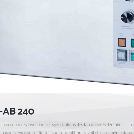
D-AB 240
 aux dernières inventions et spécifications des laboratoires dentaires. Ils 
mposants éprouvés et fiables vous garantit un travail efficace, même dans les 