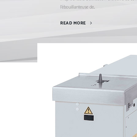
l’ébouillanteuse de...
READ MORE