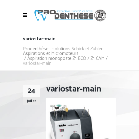
variostar-main
Prodenthèse - solutions Schick et Zubler -
Aspirations et Micromoteurs
/
Aspiration monoposte Z1 ECO / Z1 CAM
/
variostar-main
variostar-main
24
juillet