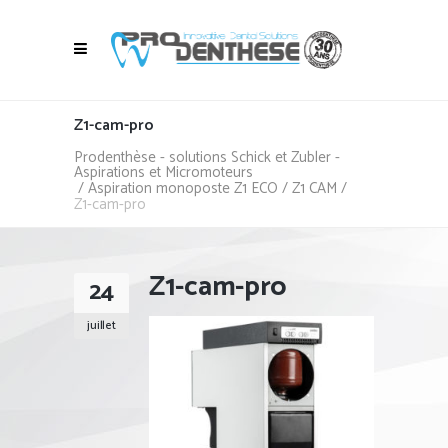
Z1-cam-pro
Prodenthèse - solutions Schick et Zubler -
Aspirations et Micromoteurs
/
Aspiration monoposte Z1 ECO / Z1 CAM
/
Z1-cam-pro
Z1-cam-pro
24
juillet