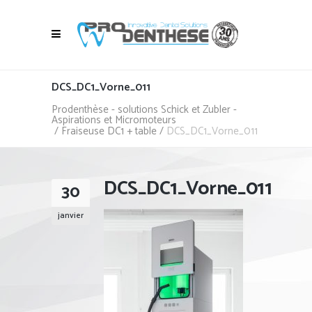
DCS_DC1_Vorne_011
Prodenthèse - solutions Schick et Zubler -
Aspirations et Micromoteurs
/
Fraiseuse DC1 + table
/
DCS_DC1_Vorne_011
DCS_DC1_Vorne_011
30
janvier