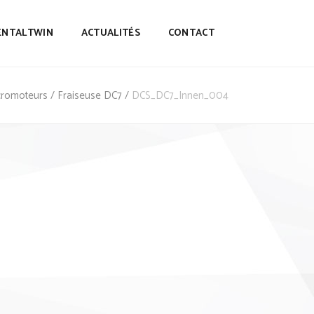
ENTALTWIN
ACTUALITÉS
CONTACT
icromoteurs
/
Fraiseuse DC7
/
DCS_DC7_Innen_004