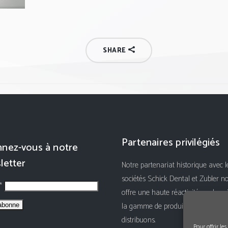
SHARE
Partenaires privilégiés
nez-vous à notre
letter
Notre partenariat historique avec l
sociétés Schick Dental et Zubler n
 *
offre une haute réactivité sur le su
la gamme de produits que nous
distribuons.
Pour offrir le