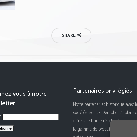
SHARE
Partenaires privilégiés
nez-vous à notre
letter
Notre partenariat historique avec l
sociétés Schick Dental et Zubler n
 *
offre une haute réactivité sur le su
la gamme de produits que nous