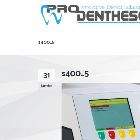
s400_5
s400_5
31
janvier