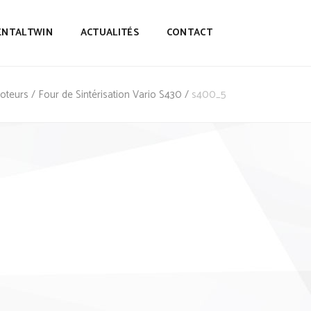
ENTALTWIN
ACTUALITÉS
CONTACT
moteurs
/
Four de Sintérisation Vario S430
/
s400_5