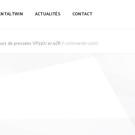
ENTALTWIN
ACTUALITÉS
CONTACT
urs de pressées VP330/.e/.eZR
/
commande-v300