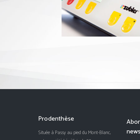
Prodenthèse
Abon
news
Située à Passy au pied du Mont-Blanc,