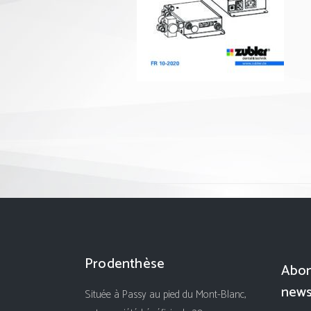
Prodenthèse
Abon
news
Située à Passy au pied du Mont-Blanc,