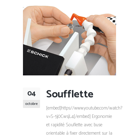
Soufflette
04
octobre
[embed]https://www.youtube.com/watch?
v=S-5j0CwsjL4[/embed] Ergonomie
et rapidité Souflette avec buse
orientable à fixer directement sur la