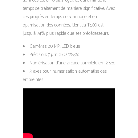
données est 84% plus léger, ce qui diminue le
temps de traitement de manière significative. Avec
ces progrès en temps de scannage et en
optimisation des données, Identica T500 est
jusqu’à 74% plus rapide que ses prédécesseurs.
Caméras 2.0 MP, LED bleue
Précision: 7 μm (ISO 12836)
Numérisation d’une arcade complète en 12 sec
3 axes pour numérisation automatisé des
empreintes